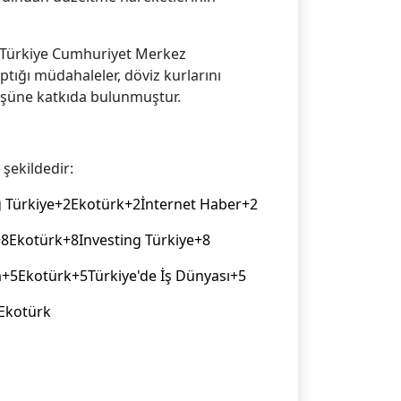
 Türkiye Cumhuriyet Merkez
ptığı müdahaleler, döviz kurlarını
şüşüne katkıda bulunmuştur. ​
 şekildedir:​
g Türkiye+2Ekotürk+2İnternet Haber+2
Ekotürk+8Investing Türkiye+8
+5Ekotürk+5Türkiye'de İş Dünyası+5
Ekotürk