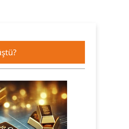
üştü?