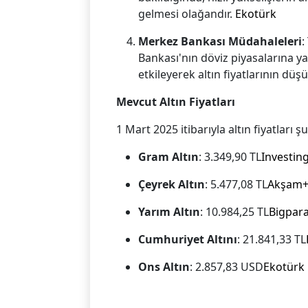
gelmesi olağandır. ​
Ekotürk
Merkez Bankası Müdahaleleri
:
Bankası'nın döviz piyasalarına ya
etkileyerek altın fiyatlarının dü
Mevcut Altın Fiyatları
1 Mart 2025 itibarıyla altın fiyatları şu
Gram Altın
: 3.349,90 TL​
Investin
Çeyrek Altın
: 5.477,08 TL​
Akşam+8
Yarım Altın
: 10.984,25 TL​
Bigpara
Cumhuriyet Altını
: 21.841,33 TL​
Ons Altın
: 2.857,83 USD​
Ekotürk