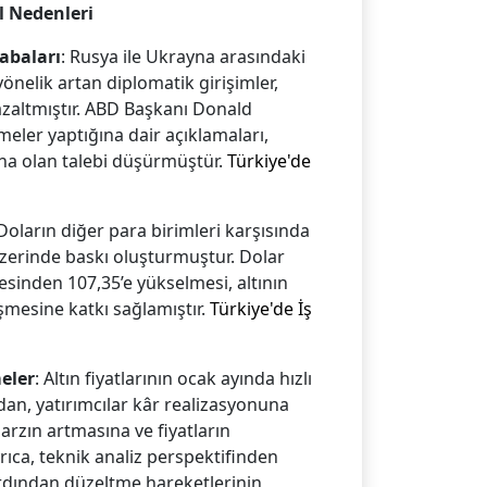
l Nedenleri
Çabaları
: Rusya ile Ukrayna arasındaki
önelik artan diplomatik girişimler,
 azaltmıştır. ABD Başkanı Donald
eler yaptığına dair açıklamaları,
na olan talebi düşürmüştür. ​
Türkiye'de
 Doların diğer para birimleri karşısında
 üzerinde baskı oluşturmuştur. Dolar
esinden 107,35’e yükselmesi, altının
şmesine katkı sağlamıştır. ​
Türkiye'de İş
meler
: Altın fiyatlarının ocak ayında hızlı
dan, yatırımcılar kâr realizasyonuna
arzın artmasına ve fiyatların
ıca, teknik analiz perspektifinden
 ardından düzeltme hareketlerinin