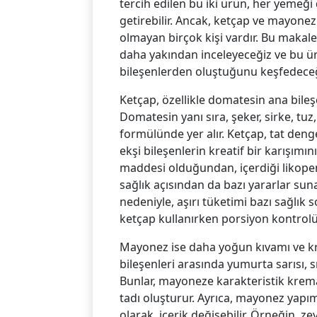
tercih edilen bu iki ürün, her yemeği 
getirebilir. Ancak, ketçap ve mayonezi
olmayan birçok kişi vardır. Bu makale
daha yakından inceleyeceğiz ve bu ürü
bileşenlerden oluştuğunu keşfedeceğ
Ketçap, özellikle domatesin ana bileşe
Domatesin yanı sıra, şeker, sirke, tu
formülünde yer alır. Ketçap, tat denge
ekşi bileşenlerin kreatif bir karışım
maddesi olduğundan, içerdiği likopen
sağlık açısından da bazı yararlar suna
nedeniyle, aşırı tüketimi bazı sağlık s
ketçap kullanırken porsiyon kontrolü
Mayonez ise daha yoğun kıvamı ve kre
bileşenleri arasında yumurta sarısı, s
Bunlar, mayoneze karakteristik krema
tadı oluşturur. Ayrıca, mayonez yapı
olarak, içerik değişebilir. Örneğin, z