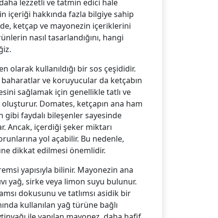
daha lezzetli ve tatmin edici hale
n içeriği hakkında fazla bilgiye sahip
de, ketçap ve mayonezin içeriklerini
nlerin nasıl tasarlandığını, hangi
iz.
n olarak kullanıldığı bir sos çeşididir.
z, baharatlar ve koruyucular da ketçabın
sini sağlamak için genellikle tatlı ve
ını oluşturur. Domates, ketçapın ana ham
 gibi faydalı bileşenler sayesinde
r. Ancak, içerdiği şeker miktarı
orunlarına yol açabilir. Bu nedenle,
ne dikkat edilmesi önemlidir.
msi yapısıyla bilinir. Mayonezin ana
ıvı yağ, sirke veya limon suyu bulunur.
msı dokusunu ve tatlımsı asidik bir
mında kullanılan yağ türüne bağlı
eytinyağı ile yapılan mayonez, daha hafif