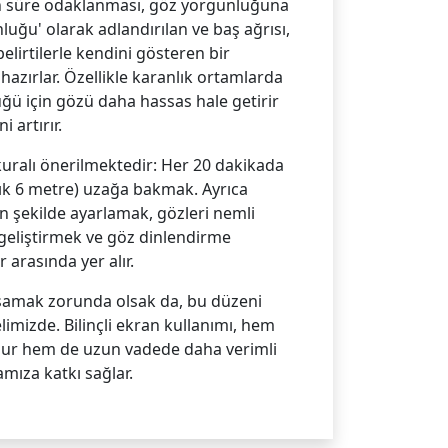
un süre odaklanması, göz yorgunluğuna
nluğu' olarak adlandırılan ve baş ağrısı,
lirtilerle kendini gösteren bir
hazırlar. Özellikle karanlık ortamlarda
ğü için gözü daha hassas hale getirir
i artırır.
kuralı önerilmektedir: Her 20 dakikada
şık 6 metre) uzağa bakmak. Ayrıca
n şekilde ayarlamak, gözleri nemli
ı geliştirmek ve göz dinlendirme
 arasında yer alır.
aşamak zorunda olsak da, bu düzeni
elimizde. Bilinçli ekran kullanımı, hem
lur hem de uzun vadede daha verimli
amıza katkı sağlar.