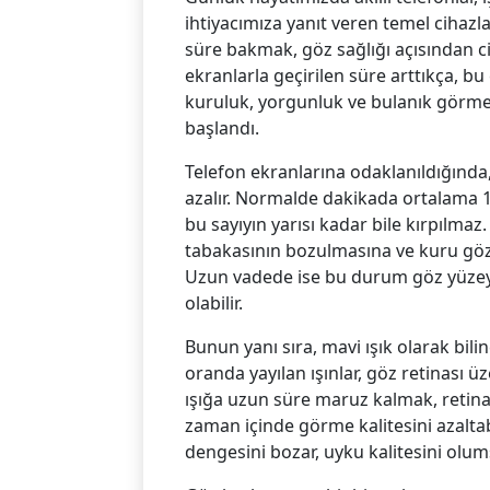
ihtiyacımıza yanıt veren temel cihazl
süre bakmak, göz sağlığı açısından cid
ekranlarla geçirilen süre arttıkça, b
kuruluk, yorgunluk ve bulanık görme 
başlandı.
Telefon ekranlarına odaklanıldığında,
azalır. Normalde dakikada ortalama 1
bu sayıyın yarısı kadar bile kırpılma
tabakasının bozulmasına ve kuru gö
Uzun vadede ise bu durum göz yüzeyi
olabilir.
Bunun yanı sıra, mavi ışık olarak bili
oranda yayılan ışınlar, göz retinası ü
ışığa uzun süre maruz kalmak, retina
zaman içinde görme kalitesini azaltab
dengesini bozar, uyku kalitesini olum